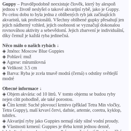
Guppy
– Pravděpodobně neexistuje člověk, který by alespoň
jednou v životě neslyšel o takové akvarijní rybě, jako je Guppy.
Po celou dobu to byla jedna z oblíbených ryb jak začínajících
akvaristů, tak profesionálů. Všechny oblíbené gupky přesahují jen
jejich nádherný vzhled, jejich osobnosti se vyznačují dokonalou
rovnováhou aktivity a sebevědomí. Jejich zbarvení je individuální,
díky čemuž je každá ryba jedinečná.
Něco málo o našich rybách ↓
◈ Jméno: Moscow Blue Guppies
◈ Pohlaví: muž
◈ Agrese: mírumilovná
◈ Velikost: 3.5 cm
◈ Barva: Ryba je zcela tmavě modrá (černá) s odstíny světlejší
modré
Obecné informace ↓
◈ Objem akvária: od 10 litrů. V tomto objemu se budou ryby
nejen cítit pohodlně, ale také porostou.
◈ Čím krmit: Suché plovoucí krmivo (příklad Tetra Min vločky,
Tetra Guppy), malí krvaví červi, dafnie, artemie, coretra, kyklop,
tubifex.
◈ Akvarijní ryby jako Guppies nemají rády silné vodní proudy.
◈ Vlastnosti krmení: Guppies je třeba krmit jednou denně,