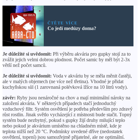
ČTĚTE VÍCE
Co jedí medúzy doma?
Je důležité si uvědomit:
Při výběru akvária pro gupky stojí za to
zvážit jejich velmi dobrou plodnost. Počet samic by měl být 2-3x
větší než počet samců.
Je důležité si uvědomit:
Voda v akváriu by se měla měnit častěji,
ale v malých objemech (ne více než třetina). Vhodné je přidat
kuchyňskou sůl (1 zarovnaná polévková lžíce na 10 litrů vody).
závěr:
Ryby jsou nenáročné na chov a mají minimální nároky na
založení akvária. V některých případech stačí jednoduchý
vzduchový filtr. Systém osvětlení je potřeba především pro zdravý
růst rostlin. Jinak světlo vycházející z místnosti bude stačit. Topný
systém bude nezbytný, pokud s gupky žijí druhy milující teplo
nebo pokud je akvárium umístěno na chladném místě, kde je
teplota nižší než 20 °C. Podmínky uvedené dříve (nedostatek
osvětlení, topení) jsou samozřejmě přijatelné, ale ne optimální.