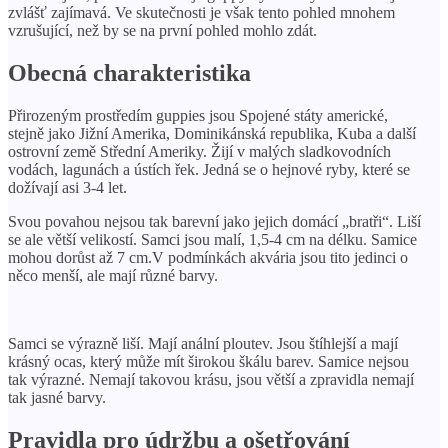
zvlášť zajímavá. Ve skutečnosti je však tento pohled mnohem
vzrušující, než by se na první pohled mohlo zdát.
Obecná charakteristika
Přirozeným prostředím guppies jsou Spojené státy americké,
stejně jako Jižní Amerika, Dominikánská republika, Kuba a další
ostrovní země Střední Ameriky. Žijí v malých sladkovodních
vodách, lagunách a ústích řek. Jedná se o hejnové ryby, které se
dožívají asi 3-4 let.
Svou povahou nejsou tak barevní jako jejich domácí „bratři“. Liší
se ale větší velikostí. Samci jsou malí, 1,5-4 cm na délku. Samice
mohou dorůst až 7 cm.V podmínkách akvária jsou tito jedinci o
něco menší, ale mají různé barvy.
Samci se výrazně liší. Mají anální ploutev. Jsou štíhlejší a mají
krásný ocas, který může mít širokou škálu barev. Samice nejsou
tak výrazné. Nemají takovou krásu, jsou větší a zpravidla nemají
tak jasné barvy.
Pravidla pro údržbu a ošetřování