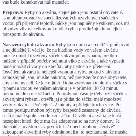
vás bude kontaktovat náš manažer.
Přeprava:
Ryby do akvária, stejně jako jeho ostatní obyvatelé,
jsou přepravováni ve specializovaných uzavřených sáčcích s
vodou při příjemné teplotě. Sáčky jsou naplněny kyslíkem, což má
příznivý vliv na celkovou kondici ryb a prodlužuje dobu jejich
transportu do akvária.
Nasazení ryb do akvária:
Ryby jsou doma a co dál? Úplně první
a nejdůležitější věcí je, že na hladinu vody ve vašem akváriu
musíte umístit uzavřený sáček s akvarijními rybami, předtím
můžete v případě potřeby sejmout víko z akvária a také vypustit
malé množství vody do kbelíku, aby nedošlo k přetečení.
Osvětlení akvária je nejlepší vypnout a ryby, pokud v akváriu
samozřejmě jsou, musíte nakrmit, než představíte nové obyvatele,
aby si nemysleli, že jde o jídlo. Doba vyrovnání teploty v sáčku s
rybami a vodou ve vašem akváriu je v průměru 30-50 minut,
pokud nejde o nic vážného. Po uplynutí času je třeba vzít sáček s
akvarijními rybami, otevřít jej a přidat do sáčku malé množství
vody z akvária. Počkejte 1-2 minuty a přidejte trochu více. Po
tomto postupu mohou být ryby bezpečně zasazeny do akvária,
stačí je nalít spolu s vodou ze sáčku. Osvětlení akvária je lepší
nezapínat hned, dejte mu čas adaptovat se na nový domov. Je
důležité si uvědomit: v prvních 1-2 dnech mohou „čerstvě“
zakoupené akvarijní ryby odmítnout jíst, to neznamená, že musíte