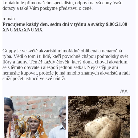
kontaktujte přímo našeho specialistu, odpoví na všechny Vaše
dotazy a také Vám poskytne představu o ceně.
román
Pracujeme každý den, sedm dní v týdnu a svátky 9.00:21.00-
XNUMX:XNUMX
Guppy je ve světě akvaristů mimořádně oblíbená a nenáročná
ryba. Vědí o tom i ti lidé, kteří povrchně chápou podmořský svět
flóry a fauny. Téměř každý člověk, který doma choval akvárium,
se s těmito obyvateli alespoň jednou setkal. Nejčastěji je ani
nemusíte kupovat, protože je má mnoho známých akvaristů a rádi
sníží počet jedinců ve své nádrži.