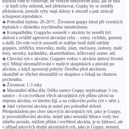
kdykoli vám to vyhovuje, ne velkým množstvím jídla, jak se říká
– je lepší ryby nekrmit, než překrmovat. Gupky by se neměly
překrmovat, protože ryby mají sklony k obezitě a pak ztrácejí
schopnost reprodukce.
◈ Pohodlná teplota: 20-26°C. Životnost guppy klesá při vysokých
teplotách v důsledku zrychleného metabolismu.
◈ Kompatibilita: Guppyho sousedé v akváriu by neměli být
aktivní a zvláště agresivní akvarijní ryby – ostny, cichlidy, guramy
a další. Do role svých sousedů se nejlépe hodí další odrůdy
guppies, zebřičky, trnovníky, molly, platy, mečouny, rasbory, malé
tetry, neonky, kardinálky, akantoftalmus, tečkovaný sumec atd.
◈ Chování ryb v akváriu: Guppies vedou v akváriu aktivní životní
styl. Milují shromažďování v malých skupinkách a plavání po
akváriu, a když zpozorují pohyby člověka před akváriem,
okamžitě se všichni shromáždí ve skupince a čekají na chutnou
pochoutku.
◈ Životnost: 1-3 roky
◈ Maximální délka těla: Délka samce Guppy nepřesahuje 3 cm,
samice – 6 cm (velikost všech akvarijních ryb přímo závisí na
objemu akvária, ve kterém žijí, a na celkovém počtu ryb v něm ).
◈ Jaké vybavení akvária je nutné pro pohodlné držení:
Předpokladem pro chov takových akvarijních ryb, jako je Guppy,
je provzdušňování akvária, stejně jako neustálá filtrace vody bez
silného proudu, můžete přidat i osvětlení akvária, je to žádoucí, ale
v případ takových druhů akvarijních ryb, jako je Guppy, nemusí.