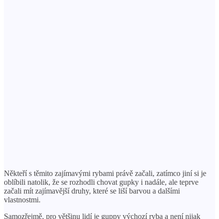
Někteří s těmito zajímavými rybami právě začali, zatímco jiní si je
oblíbili natolik, že se rozhodli chovat gupky i nadále, ale teprve
začali mít zajímavější druhy, které se liší barvou a dalšími
vlastnostmi.
Samozřejmě, pro většinu lidí je guppy výchozí ryba a není nijak