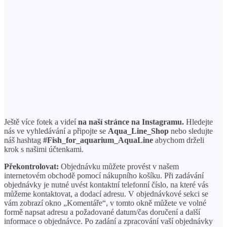
Ještě více fotek a videí
na naší stránce na Instagramu.
Hledejte
nás ve vyhledávání a připojte se
Aqua_Line_Shop
nebo sledujte
náš hashtag
#Fish_for_aquarium_AquaLine
abychom drželi
krok s našimi účtenkami.
Překontrolovat:
Objednávku můžete provést v našem
internetovém obchodě pomocí nákupního košíku. Při zadávání
objednávky je nutné uvést kontaktní telefonní číslo, na které vás
můžeme kontaktovat, a dodací adresu. V objednávkové sekci se
vám zobrazí okno „Komentáře“, v tomto okně můžete ve volné
formě napsat adresu a požadované datum/čas doručení a další
informace o objednávce. Po zadání a zpracování vaší objednávky