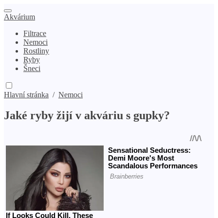
Akvárium
Filtrace
Nemoci
Rostliny
Ryby
Šneci
Hlavní stránka
/
Nemoci
Jaké ryby žijí v akváriu s gupky?