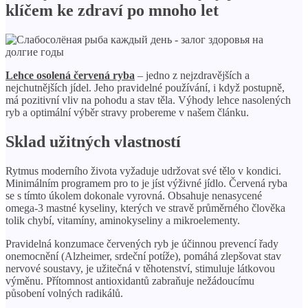
klíčem ke zdraví po mnoho let
Lehce osolená červená ryba
– jedno z nejzdravějších a
nejchutnějších jídel. Jeho pravidelné používání, i když postupně,
má pozitivní vliv na pohodu a stav těla. Výhody lehce nasolených
ryb a optimální výběr stravy probereme v našem článku.
Sklad užitných vlastností
Rytmus moderního života vyžaduje udržovat své tělo v kondici.
Minimálním programem pro to je jíst výživné jídlo. Červená ryba
se s tímto úkolem dokonale vyrovná. Obsahuje nenasycené
omega-3 mastné kyseliny, kterých ve stravě průměrného člověka
tolik chybí, vitamíny, aminokyseliny a mikroelementy.
Pravidelná konzumace červených ryb je účinnou prevencí řady
onemocnění (Alzheimer, srdeční potíže), pomáhá zlepšovat stav
nervové soustavy, je užitečná v těhotenství, stimuluje látkovou
výměnu. Přítomnost antioxidantů zabraňuje nežádoucímu
působení volných radikálů.