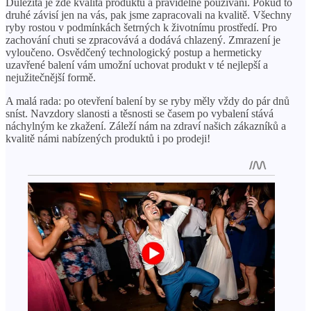
Důležitá je zde kvalita produktu a pravidelné používání. Pokud to
druhé závisí jen na vás, pak jsme zapracovali na kvalitě. Všechny
ryby rostou v podmínkách šetrných k životnímu prostředí. Pro
zachování chuti se zpracovává a dodává chlazený. Zmrazení je
vyloučeno. Osvědčený technologický postup a hermeticky
uzavřené balení vám umožní uchovat produkt v té nejlepší a
nejužitečnější formě.
A malá rada: po otevření balení by se ryby měly vždy do pár dnů
sníst. Navzdory slanosti a těsnosti se časem po vybalení stává
náchylným ke zkažení. Záleží nám na zdraví našich zákazníků a
kvalitě námi nabízených produktů i po prodeji!