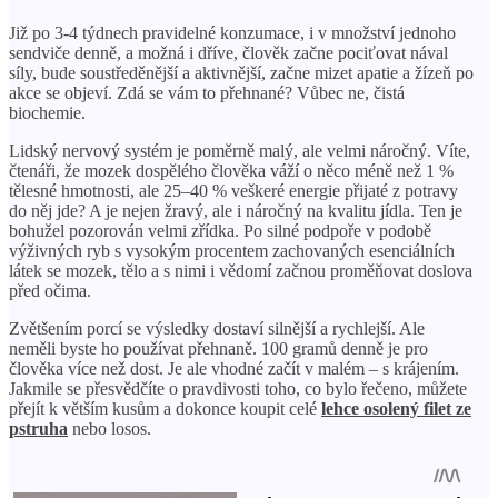
Již po 3-4 týdnech pravidelné konzumace, i v množství jednoho
sendviče denně, a možná i dříve, člověk začne pociťovat nával
síly, bude soustředěnější a aktivnější, začne mizet apatie a žízeň po
akce se objeví. Zdá se vám to přehnané? Vůbec ne, čistá
biochemie.
Lidský nervový systém je poměrně malý, ale velmi náročný. Víte,
čtenáři, že mozek dospělého člověka váží o něco méně než 1 %
tělesné hmotnosti, ale 25–40 % veškeré energie přijaté z potravy
do něj jde? A je nejen žravý, ale i náročný na kvalitu jídla. Ten je
bohužel pozorován velmi zřídka. Po silné podpoře v podobě
výživných ryb s vysokým procentem zachovaných esenciálních
látek se mozek, tělo a s nimi i vědomí začnou proměňovat doslova
před očima.
Zvětšením porcí se výsledky dostaví silnější a rychlejší. Ale
neměli byste ho používat přehnaně. 100 gramů denně je pro
člověka více než dost. Je ale vhodné začít v malém – s krájením.
Jakmile se přesvědčíte o pravdivosti toho, co bylo řečeno, můžete
přejít k větším kusům a dokonce koupit celé
lehce osolený filet ze
pstruha
nebo losos.