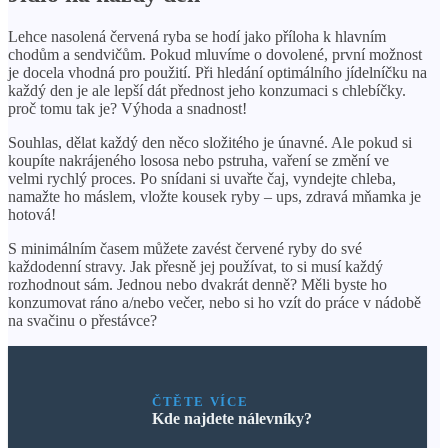
Lehce nasolená červená ryba se hodí jako příloha k hlavním
chodům a sendvičům. Pokud mluvíme o dovolené, první možnost
je docela vhodná pro použití. Při hledání optimálního jídelníčku na
každý den je ale lepší dát přednost jeho konzumaci s chlebíčky.
proč tomu tak je? Výhoda a snadnost!
Souhlas, dělat každý den něco složitého je únavné. Ale pokud si
koupíte nakrájeného lososa nebo pstruha, vaření se změní ve
velmi rychlý proces. Po snídani si uvařte čaj, vyndejte chleba,
namažte ho máslem, vložte kousek ryby – ups, zdravá mňamka je
hotová!
S minimálním časem můžete zavést červené ryby do své
každodenní stravy. Jak přesně jej používat, to si musí každý
rozhodnout sám. Jednou nebo dvakrát denně? Měli byste ho
konzumovat ráno a/nebo večer, nebo si ho vzít do práce v nádobě
na svačinu o přestávce?
ČTĚTE VÍCE
Kde najdete nálevníky?