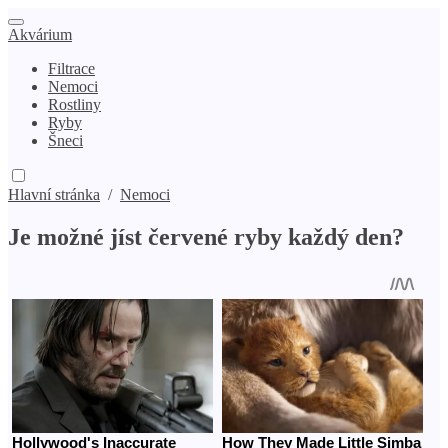
Akvárium
Filtrace
Nemoci
Rostliny
Ryby
Šneci
Hlavní stránka
/
Nemoci
Je možné jíst červené ryby každý den?