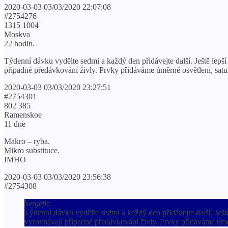
2020-03-03 03/03/2020 22:07:08
#2754276
1315 1004
Moskva
22 hodin.
Týdenní dávku vydělte sedmi a každý den přidávejte další. Ještě lepš
případné předávkování živly. Prvky přidáváme úměrně osvětlení, satur
2020-03-03 03/03/2020 23:27:51
#2754301
802 385
Ramenskoe
11 dne
Makro – ryba.
Mikro substituce.
IMHO
2020-03-03 03/03/2020 23:56:38
#2754308
Sergeflc
Týdenní dávku vydělte sedmi a každý den přidávejte další. Ješt
vyrovnávají případné předávkování živly. Prvky přidáváme úměrn