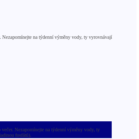
čer. Nezapomínejte na týdenní výměny vody, ty vyrovnávají
kro večer. Nezapomínejte na týdenní výměny vody, ty
adinou fosfátů).