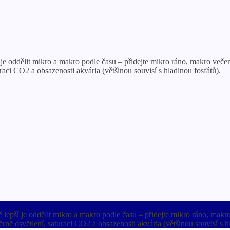
í je oddělit mikro a makro podle času – přidejte mikro ráno, makro ve
aci CO2 a obsazenosti akvária (většinou souvisí s hladinou fosfátů).
ě lepší je oddělit mikro a makro podle času – přidejte mikro ráno, ma
ě osvětlení, saturaci CO2 a obsazenosti akvária (většinou souvisí s hl