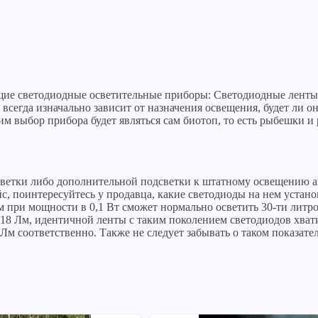
ие светодиодные осветительные приборы: Светодиодные ленты;
всегда изначально зависит от назначения освещения, будет ли 
м выбор прибора будет являться сам биотоп, то есть рыбешки 
светки либо дополнительной подсветки к штатному освещению ак
с, поинтересуйтесь у продавца, какие светодиоды на нем устано
м при мощности в 0,1 Вт сможет нормально осветить 30-ти лит
 18 Лм, идентичной ленты с таким поколением светодиодов хва
Лм соответственно. Также не следует забывать о таком показател