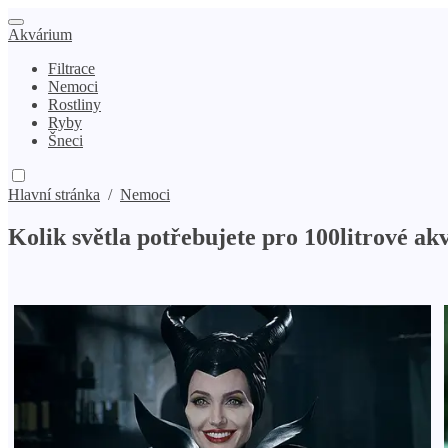
Akvárium
Filtrace
Nemoci
Rostliny
Ryby
Šneci
Hlavní stránka
/
Nemoci
Kolik světla potřebujete pro 100litrové a