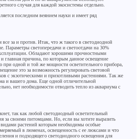
ретного случая для каждой экосистемы отдельно.
ляется последним веянием науки и имеет ряд
се за и против. Итак, что ж такого в светодиодной
ие. Параметры светопередачи и светоотдачи на 30%
 эксплуатации. Обладают хорошими прочностными
 и главная причина, по которым данное освещение
о при одной и той же мощности осветительного прибора,
ещение это за возможность регулировать световой
ников с экзотическими и прихотливыми растениями. Так же
ума и вашего дома. Еще одной отличительной
льно, нет необходимости отводить тепло из аквариума с
икнет, так как любой светодиодный осветительный
я за своими питомцами. Но, если вы хотите выразить
ми видами растений которым необходимы особые
змеряемый в люменах, освещенность с ее люксами и что
деления и подходящего светодиодного освещения для