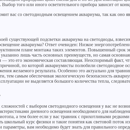
 Выбор того или иного осветительного прибора зависит от конк
мит вас со светодиодным освещением аквариума, так как оно яв
оей существующей подсветки аквариума на светодиоды, взвесим в
 освещение аквариума? Ответ очевиден: Низкое энергопотреблен
труктивном плане монтажа таких элементов. Повышенный срок
 указанно лишь часть основных преимуществ, но самая основная
 — это его экономическая составляющая. Неоспоримый факт, чт
причиной, по которой аквариумисты полюбили светодиодное осв
тижения желаемого результата. Особенно это актуально для трав
тути, тем самым обеспечивая экологическую безопасность аквари
сплуатации не выделяется большого количества тепла, следовате
?
х сложностей с выбором светодиодного освещения у вас не возн
актеристиками дневного освещения необходимого для наблюдени
иотопа, а тем более если у вас травник с прихотливыми редки
ть школьный курс физики и такие понятия как световой поток и
ти параметры, вам необходимо будет знать для правильного опре