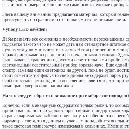
различные таймеры и конечно же сами осветительные приборы.
Здесь вашему вниманию предлагается материал, который ознако
преимуществ по сравнению с остальными источниками света.
Výhody LED osvětlení
Дабы развеять все сомнения в необходимости переоснащения св
подсветке такого чего не может дать нам стандартное штатное
лучше, чем у люминесцентных ламп. Нет ограничений в конс
характеристиками в сравнении со стеклянными лампами. Здесь
выигрывает в сравнении с другими осветительными приборами
светодиодный осветительный прибор гораздо ярче. Еще одной 
спектр, заменяя один светодиод на другой, пока не будет, дос
стоит отметить тот факт, что светодиоды не содержат паров р
особенностью светодиодного освещения является то, что при эк
помощью кулеров и холодильников.
На что следует обратить внимание при выборе светодиодов
Конечно, если в аквариуме содержатся только рыбки, то особы
прибор вас полностью удовлетворит своими стандартными хар
окрас аквариумных рыб или подчеркнуть особенности своего б
параметры света, то в данном случае вам понадобится вспомни
такое световая температура измеряемая в кельвинах. Именно э