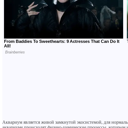
Аквариум является живой замкнутой экосистемой, для нормаль
аквариуме происходят физико-химические процессы, которым 