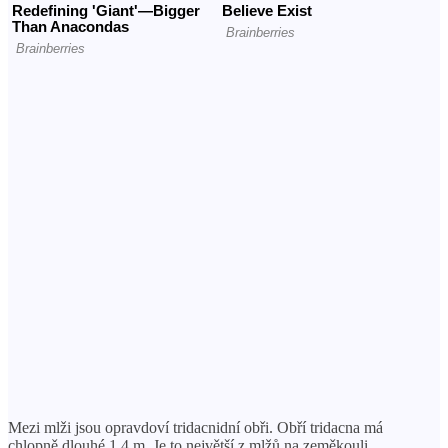
Mezi mlži jsou opravdoví tridacnidní obři. Obří tridacna má
chlopně dlouhé 1,4 m. Je to největší z mlžů na zeměkouli.