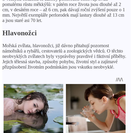
pomalému růstu měkkýšů: v pátém roce života jsou dlouhé až 2
cm, v desátém roce – až 6 cm, pak dávají roční zvýšení pouze o 1
mm. Největší exempláře perlorodek mají lastury dlouhé až 13 cm
a jsou staré asi 70 let.
Hlavonožci
Mořská zvířata, hlavonožci, již dávno přitahují pozornost
námořníků a rybářů, cestovatelů a zoologických vědců. O těchto
neobvyklých zvířatech byly vyprávěny pravdivé i fiktivní příběhy.
Jejich tělesná stavba, způsoby pohybu, životní styl a zajímavé
přizpůsobení životním podmínkám jsou vskutku neobvyklé.