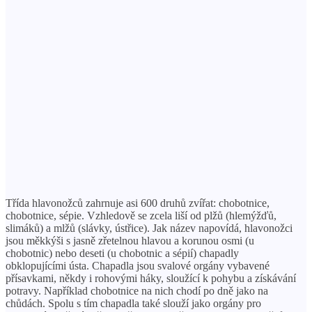
Třída hlavonožců zahrnuje asi 600 druhů zvířat: chobotnice,
chobotnice, sépie. Vzhledově se zcela liší od plžů (hlemýžďů,
slimáků) a mlžů (slávky, ústřice). Jak název napovídá, hlavonožci
jsou měkkýši s jasně zřetelnou hlavou a korunou osmi (u
chobotnic) nebo deseti (u chobotnic a sépií) chapadly
obklopujícími ústa. Chapadla jsou svalové orgány vybavené
přísavkami, někdy i rohovými háky, sloužící k pohybu a získávání
potravy. Například chobotnice na nich chodí po dně jako na
chůdách. Spolu s tím chapadla také slouží jako orgány pro