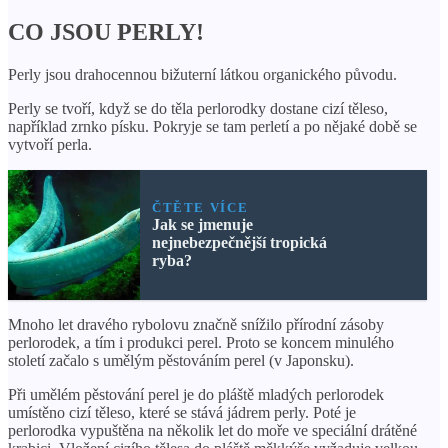
CO JSOU PERLY!
Perly jsou drahocennou bižuterní látkou organického původu.
Perly se tvoří, když se do těla perlorodky dostane cizí těleso,
například zrnko písku. Pokryje se tam perletí a po nějaké době se
vytvoří perla.
ČTĚTE VÍCE
Jak se jmenuje
nejnebezpečnější tropická
ryba?
Mnoho let dravého rybolovu značně snížilo přírodní zásoby
perlorodek, a tím i produkci perel. Proto se koncem minulého
století začalo s umělým pěstováním perel (v Japonsku).
Při umělém pěstování perel je do pláště mladých perlorodek
umístěno cizí těleso, které se stává jádrem perly. Poté je
perlorodka vypuštěna na několik let do moře ve speciální drátěné