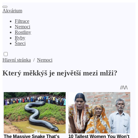
Akvárium
Filtrace
Nemoci
Rostliny
Ryby
Šneci
Hlavní stránka
/
Nemoci
Který měkkýš je největší mezi mlži?