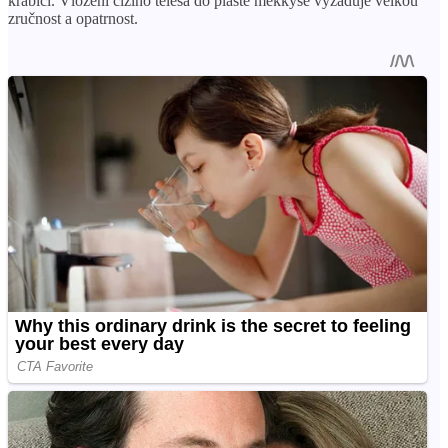
krabici. Vložení cizího tělesa do pláště měkkýše vyžaduje velkou
zručnost a opatrnost.