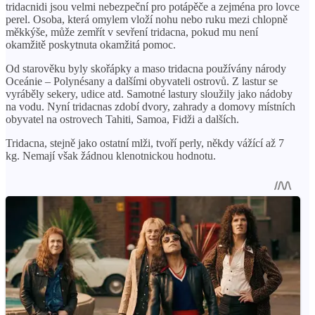
tridacnidi jsou velmi nebezpeční pro potápěče a zejména pro lovce
perel. Osoba, která omylem vloží nohu nebo ruku mezi chlopně
měkkýše, může zemřít v sevření tridacna, pokud mu není
okamžitě poskytnuta okamžitá pomoc.
Od starověku byly skořápky a maso tridacna používány národy
Oceánie – Polynésany a dalšími obyvateli ostrovů. Z lastur se
vyráběly sekery, udice atd. Samotné lastury sloužily jako nádoby
na vodu. Nyní tridacnas zdobí dvory, zahrady a domovy místních
obyvatel na ostrovech Tahiti, Samoa, Fidži a dalších.
Tridacna, stejně jako ostatní mlži, tvoří perly, někdy vážící až 7
kg. Nemají však žádnou klenotnickou hodnotu.