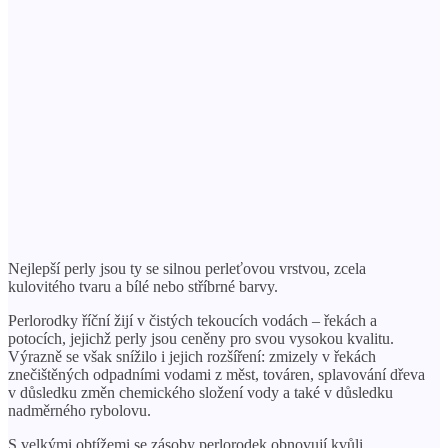
Nejlepší perly jsou ty se silnou perleťovou vrstvou, zcela
kulovitého tvaru a bílé nebo stříbrné barvy.
Perlorodky říční žijí v čistých tekoucích vodách – řekách a
potocích, jejichž perly jsou ceněny pro svou vysokou kvalitu.
Výrazně se však snížilo i jejich rozšíření: zmizely v řekách
znečištěných odpadními vodami z měst, továren, splavování dřeva
v důsledku změn chemického složení vody a také v důsledku
nadměrného rybolovu.
S velkými obtížemi se zásoby perlorodek obnovují kvůli