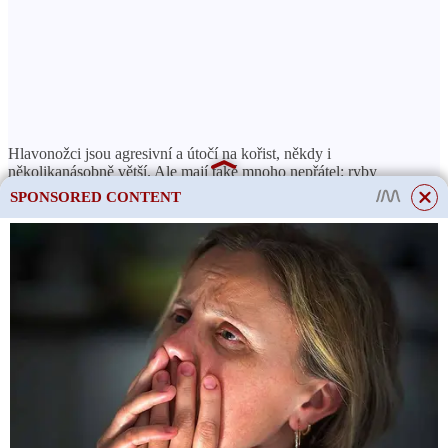
Hlavonožci jsou agresivní a útočí na kořist, někdy i
několikanásobně větší. Ale mají také mnoho nepřátel: ryby
(žraloci, murény, tuňák, makrela, treska), ptáci (albatrosi, skuas,
SPONSORED CONTENT
tučňáci) a mořští savci (zubaté velryby, delfíni a tuleni).
Vysoce vyvinutý nervový systém a smyslové orgány zajišťují
komplexní chování hlavonožců.
Hlavonožci však mají spolehlivé obranné orgány. Brání se nejen
mocnými chapadly, ale i zobákem. Při útoku se prokousávají i
tvrdými krunýři mlžů. I. A. Akimushkin píše: „Čtyř až
šestikilogramová chobotnice snadno prokousne drátěné lano
přívlačového prutu. A v případě nebezpečí jsou schopni okamžitě
použít své maskování nebo náhle se objevující děsivé barvy.
V okamžiku nebezpečí vystříkne chobotnice, sépie nebo
chobotnice proud černé tekutiny z trychtýře. Tato tekutina je