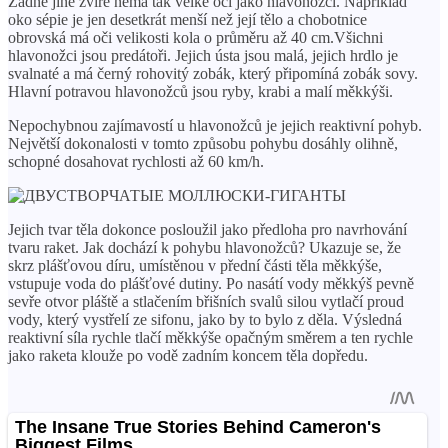
Žádné jiné zvíře nemá tak velké oči jako hlavonožci. Například
oko sépie je jen desetkrát menší než její tělo a chobotnice
obrovská má oči velikosti kola o průměru až 40 cm.Všichni
hlavonožci jsou predátoři. Jejich ústa jsou malá, jejich hrdlo je
svalnaté a má černý rohovitý zobák, který připomíná zobák sovy.
Hlavní potravou hlavonožců jsou ryby, krabi a malí měkkýši.
Nepochybnou zajímavostí u hlavonožců je jejich reaktivní pohyb.
Největší dokonalosti v tomto způsobu pohybu dosáhly olihně,
schopné dosahovat rychlosti až 60 km/h.
Jejich tvar těla dokonce posloužil jako předloha pro navrhování
tvaru raket. Jak dochází k pohybu hlavonožců? Ukazuje se, že
skrz plášťovou díru, umístěnou v přední části těla měkkýše,
vstupuje voda do plášťové dutiny. Po nasátí vody měkkýš pevně
sevře otvor pláště a stlačením břišních svalů silou vytlačí proud
vody, který vystřelí ze sifonu, jako by to bylo z děla. Výsledná
reaktivní síla rychle tlačí měkkýše opačným směrem a ten rychle
jako raketa klouže po vodě zadním koncem těla dopředu.