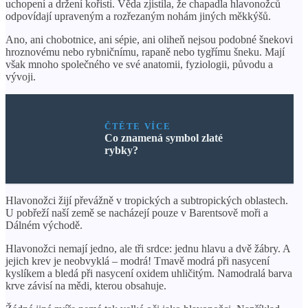
uchopení a držení kořisti. Věda zjistila, že chapadla hlavonožců
odpovídají upraveným a rozřezaným nohám jiných měkkýšů.
Ano, ani chobotnice, ani sépie, ani oliheň nejsou podobné šnekovi
hroznovému nebo rybničnímu, rapaně nebo tygřímu šneku. Mají
však mnoho společného ve své anatomii, fyziologii, původu a
vývoji.
ČTĚTE VÍCE
Co znamená symbol zlaté
rybky?
Hlavonožci žijí převážně v tropických a subtropických oblastech.
U pobřeží naší země se nacházejí pouze v Barentsově moři a
Dálném východě.
Hlavonožci nemají jedno, ale tři srdce: jednu hlavu a dvě žábry. A
jejich krev je neobvyklá – modrá! Tmavě modrá při nasycení
kyslíkem a bledá při nasycení oxidem uhličitým. Namodralá barva
krve závisí na mědi, kterou obsahuje.