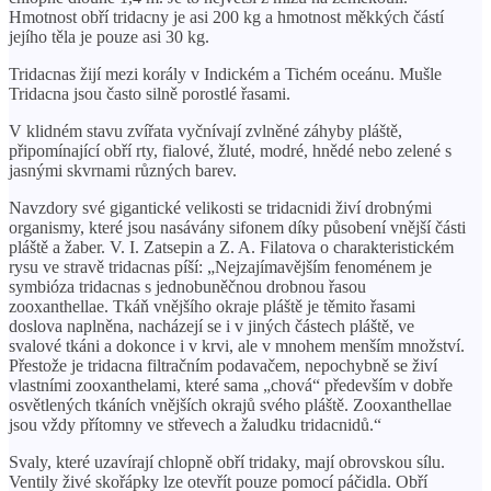
Hmotnost obří tridacny je asi 200 kg a hmotnost měkkých částí
jejího těla je pouze asi 30 kg.
Tridacnas žijí mezi korály v Indickém a Tichém oceánu. Mušle
Tridacna jsou často silně porostlé řasami.
V klidném stavu zvířata vyčnívají zvlněné záhyby pláště,
připomínající obří rty, fialové, žluté, modré, hnědé nebo zelené s
jasnými skvrnami různých barev.
Navzdory své gigantické velikosti se tridacnidi živí drobnými
organismy, které jsou nasávány sifonem díky působení vnější části
pláště a žaber. V. I. Zatsepin a Z. A. Filatova o charakteristickém
rysu ve stravě tridacnas píší: „Nejzajímavějším fenoménem je
symbióza tridacnas s jednobuněčnou drobnou řasou
zooxanthellae. Tkáň vnějšího okraje pláště je těmito řasami
doslova naplněna, nacházejí se i v jiných částech pláště, ve
svalové tkáni a dokonce i v krvi, ale v mnohem menším množství.
Přestože je tridacna filtračním podavačem, nepochybně se živí
vlastními zooxanthelami, které sama „chová“ především v dobře
osvětlených tkáních vnějších okrajů svého pláště. Zooxanthellae
jsou vždy přítomny ve střevech a žaludku tridacnidů.“
Svaly, které uzavírají chlopně obří tridaky, mají obrovskou sílu.
Ventily živé skořápky lze otevřít pouze pomocí páčidla. Obří