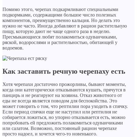
Помимо этого, черепах подкармливают специальными
подкормками, содержащими большое число полезных
компонентов, преимущественно кальция. Но делать это
нужно не часто. Иногда добавляют в рацион растительную
пищу, которую дают не чаще одного раза в неделю.
Пресмыкающиеся любят полакомиться одуванчиками,
ряской, водорослями и растительностью, обитающей у
водоемов.
Как заставить речную черепаху есть
Хотя черепахи достаточно прожорливы, бывают моменты,
когда они категорически отказываются кушать, прячутся в
панцирь и не реагируют на хозяина. Отказ животного от
еды не всегда является поводом для беспокойства. Это
может говорить о том, что рептилии пора уходить в спячку.
Если период спячки еще не наступил или рептилия не
собирается ложиться, но упорно отказывается есть, можно
попробовать ей предложить полакомиться одуванчиками
или салатом. Возможно, постоянный рацион черепахе
просто надоел, и хочется чего-то новенького.